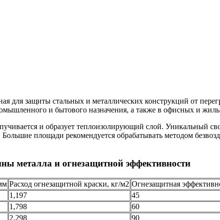
ная для защиты стальных и металлических конструкций от перег
омышленного и бытового назначения, а также в офисных и жил
пучивается и образует теплоизолирующий слой. Уникальный сво
а. Большие площади рекомендуется обрабатывать методом безвоз
ины металла и огнезащитной эффективности
мм
Расход огнезащитной краски, кг/м2
Огнезащитная эффективн
1,197
45
1,798
60
2,298
90