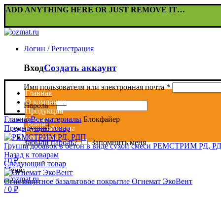
ADD ANYTHING HERE OR JUST REMOVE IT…
Логин / Регистрация
Вход
Создать аккаунт
Имя пользователя или электронная почта
*
Главная
О компании
Пароль
*
Продукция
Главная
Все материалы
Блокфайер
Новости
Войти
Предыдущий товар
Наши объекты
Контакты
Забыли пароль?
Запомнить меня
Группа добавок в бетон в виде сухой смеси РЕМСТРИМ РД, Р
Назад к товарам
/
0
₽
Следующий товар
Меню
Огнезащитное базальтовое покрытие Огнемат ЭкоВент
/
0
₽
Увеличить