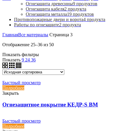
Огнезащита древесины
9
продуктов
Огнезащита кабеля
2
продукта
Огнезащита металла
19
продуктов
Противопожарные двери и ворота
4
продукта
Работы по огнезащите
2
продукта
Главная
Все материалы
Страница 3
Отображение 25–36 из 50
Показать фильтры
Показать
9
24
36
Быстрый просмотр
Подробнее
Закрыть
Огнезащитное покрытие КЕДР-S BM
Быстрый просмотр
Подробнее