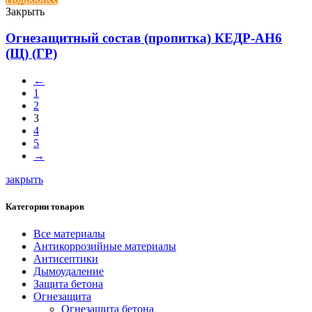
Закрыть
Огнезащитный состав (пропитка) КЕДР-АН6
(Щ) (ГР)
←
1
2
3
4
5
→
закрыть
Категории товаров
Все материалы
Антикоррозийные материалы
Антисептики
Дымоудаление
Защита бетона
Огнезащита
Огнезащита бетона