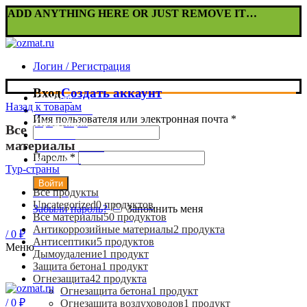
ADD ANYTHING HERE OR JUST REMOVE IT…
Логин / Регистрация
Вход
Создать аккаунт
Главная
Назад к товарам
О компании
Имя пользователя или электронная почта
*
Продукция
Все
Новости
материалы
Наши объекты
Пароль
*
Контакты
Тур-страны
Войти
Все
продукты
Uncategorized
0
продуктов
Забыли пароль?
Запомнить меня
Все материалы
50
продуктов
Антикоррозийные материалы
2
продукта
/
0
₽
Антисептики
5
продуктов
Меню
Дымоудаление
1
продукт
Защита бетона
1
продукт
Огнезащита
42
продукта
Огнезащита бетона
1
продукт
/
0
₽
Огнезащита воздуховодов
1
продукт