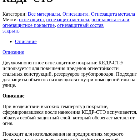
Категории:
Все материалы
,
Огнезащита
,
Огнезащита металла
Метки:
огнезащита
,
огнезащита металла
,
огнезащита стали
,
огнезащитное покрытие
,
огнезащитный состав
закрыть
Описание
Описание
Двухкомпонентное огнезащитное покрытие КЕДР-СТЭ
используется для повышения пределов огнестойкости
стальных конструкций, резервуаров трубопроводов. Подходит
для защиты объектов находящихся внутри помещений или на
улице.
Описание
При воздействии высоких температур покрытие,
сформировавшееся после нанесения КЕДР-СТЭ вспучивается,
образуя особый защитный слой, который оберегает металл от
огня.
Подходит для использования на предприятиях морского
регистра, а также в энергетической, нефтехимической,