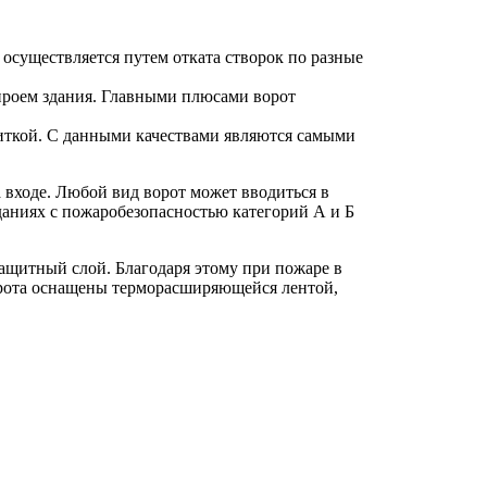
осуществляется путем отката створок по разные
 проем здания. Главными плюсами ворот
литкой. С данными качествами являются самыми
входе. Любой вид ворот может вводиться в
даниях с пожаробезопасностью категорий А и Б
ащитный слой. Благодаря этому при пожаре в
орота оснащены терморасширяющейся лентой,