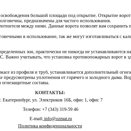
 освобождения большой площади под открытие. Открытие ворот 
олговечны, предназначены для частого использования.
плотнителя между ними. Данные ворота позволят вам сохранить
говечными в использование, так же могут изготавливаться с ка
деленных зон, практически не никогда не устанавливаются на 
°С. Важно учитывать, что установка противопожарных ворот в з
асе из профиля и труб, устанавливается дополнительный огнез
 же предусмотрены уплотнения от горячего и холодного дыма. В
ны огнезащитные составы.
КОНТАКТЫ:
г. Екатеринбург, ул. Электриков 16Б, офис 1, офис 7
Телефон: +7 (343) 319-59 46
E-mail:
info@ozmat.ru
Политика конфиденциальности