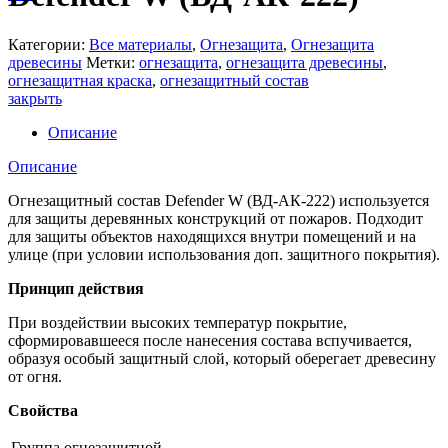
Категории:
Все материалы
,
Огнезащита
,
Огнезащита
древесины
Метки:
огнезащита
,
огнезащита древесины
,
огнезащитная краска
,
огнезащитный состав
закрыть
Описание
Описание
Огнезащитный состав Defender W (ВД-АК-222) используется
для защиты деревянных конструкций от пожаров. Подходит
для защиты объектов находящихся внутри помещений и на
улице (при условии использования доп. защитного покрытия).
Принцип действия
При воздействии высоких температур покрытие,
сформировавшееся после нанесения состава вспучивается,
образуя особый защитный слой, который оберегает древесину
от огня.
Свойства
Группа огнезащитной