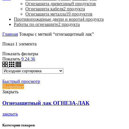
Огнезащита древесины
9
продуктов
Огнезащита кабеля
2
продукта
Огнезащита металла
19
продуктов
Противопожарные двери и ворота
4
продукта
Работы по огнезащите
2
продукта
Главная
Товары с меткой “огнезащитный лак”
Показ 1 элемента
Показать фильтры
Показать
9
24
36
Быстрый просмотр
Подробнее
Закрыть
Огнезащитный лак ОГНЕЗА-ЛАК
закрыть
Категории товаров