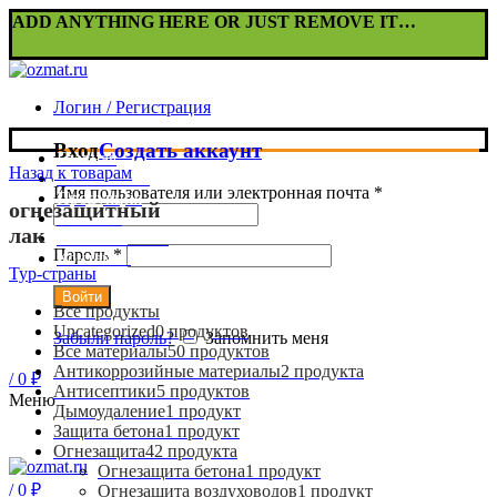
ADD ANYTHING HERE OR JUST REMOVE IT…
Логин / Регистрация
Вход
Создать аккаунт
Главная
Назад к товарам
О компании
Имя пользователя или электронная почта
*
Продукция
огнезащитный
Новости
лак
Наши объекты
Пароль
*
Контакты
Тур-страны
Войти
Все
продукты
Uncategorized
0
продуктов
Забыли пароль?
Запомнить меня
Все материалы
50
продуктов
Антикоррозийные материалы
2
продукта
/
0
₽
Антисептики
5
продуктов
Меню
Дымоудаление
1
продукт
Защита бетона
1
продукт
Огнезащита
42
продукта
Огнезащита бетона
1
продукт
/
0
₽
Огнезащита воздуховодов
1
продукт